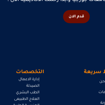
عات جورجيا وابدأ رحلتك الأكاديمية الآن !
قدم الان
 سريعة
التخصصات
إدارة الاعمال
حن
الصيدلة
مات
الطب البشري
العلاج الطبيعى
نة